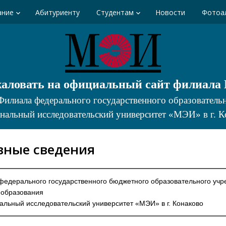
ание
Абитуриенту
Студентам
Новости
Фотоа
keyboard_arrow_down
keyboard_arrow_down
жаловать на официальный сайт филиал
Филиала федерального государственного образовател
нальный исследовательский университет «МЭИ» в г. К
вные сведения
федерального государственного бюджетного образовательного уч
 образования
льный исследовательский университет «МЭИ» в г. Конаково