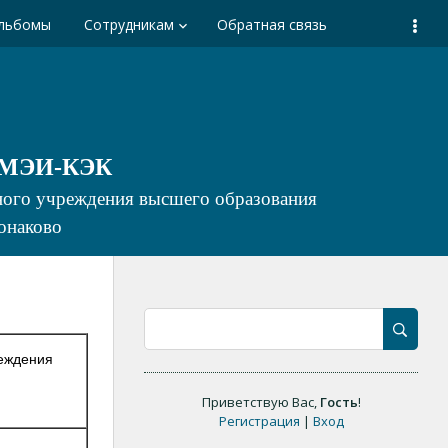
льбомы
Сотрудникам
Обратная связь
keyboard_arrow_down
а МЭИ-КЭК
ьного учреждения высшего образования
онаково
реждения
Приветствую Вас
,
Гость
!
Регистрация
|
Вход