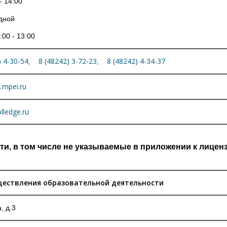
- 14:00
дной
:00 - 13:00
) 4-30-54
8 (48242) 3-72-23
8 (48242) 4-34-37
,
,
.mpei.ru
lledge.ru
и, в том числе не указываемые в приложении к лицен
ществления образовательной деятельности
, д.3