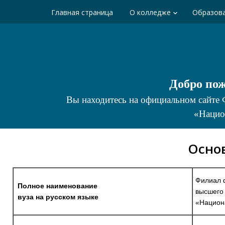
Главная страница
О колледже
Образов
keyboard_arrow_down
Добро по
Вы находитесь на официальном сайте 
«Нацио
Осно
Филиал 
Полное наименование
высшего
вуза на русском языке
«Национа